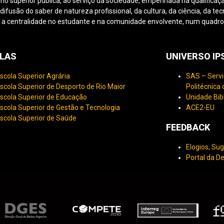
ino superior pública, ao serviço da sociedade, empenhada na qualificaçã
fusão do saber de natureza profissional, da cultura, da ciência, da tec
 a centralidade no estudante e na comunidade envolvente, num quadro d
LAS
UNIVERSO I
scola Superior Agrária
SAS – Servi
scola Superior de Desporto de Rio Maior
Politécnica
scola Superior de Educação
Unidade Bib
scola Superior de Gestão e Tecnologia
ACE2-EU
scola Superior de Saúde
FEEDBACK
Elogios, Su
Portal da D