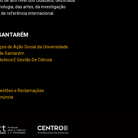
o de alto nível dos cidadãos, destinada
nologia, das artes, da investigação
e referência internacional.
PSANTARÉM
ços de Ação Social da Universidade
 de Santarém
lioteca E Gestão De Ciência
gestões e Reclamações
enúncia