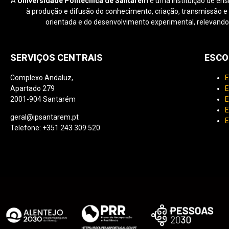
A
Universidade Politécnica de Santarém
é uma instituição de ens
à produção e difusão do conhecimento, criação, transmissão e di
orientada e do desenvolvimento experimental, relevando
SERVIÇOS CENTRAIS
ESCO
Complexo Andaluz,
E
Apartado 279
E
2001-904 Santarém
E
E
geral@ipsantarem.pt
E
Telefone: +351 243 309 520