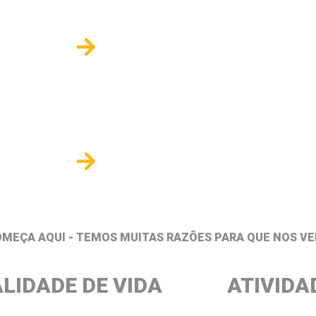
LICENCIATURAS
M
PÓS-GRADUAÇÕES
MICR
OMEÇA AQUI - TEMOS MUITAS RAZÕES PARA QUE NOS V
LIDADE DE VIDA
ATIVIDA