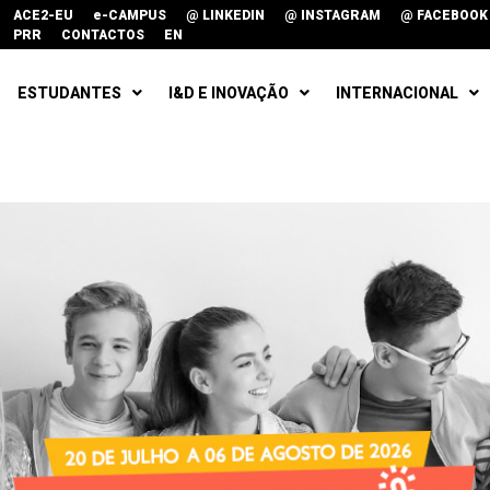
ACE2-EU
e-CAMPUS
@ LINKEDIN
@ INSTAGRAM
@ FACEBOOK
PRR
CONTACTOS
EN
ESTUDANTES
I&D E INOVAÇÃO
INTERNACIONAL