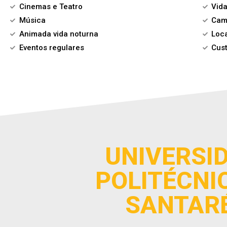
Cinemas e Teatro
Vid
Música
Camp
Animada vida noturna
Loc
Eventos regulares
Cust
UNIVERSI
POLITÉCNI
SANTAR