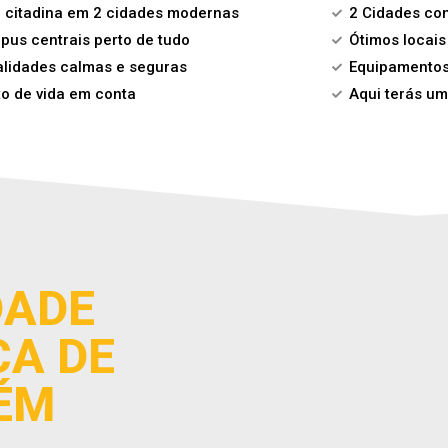
a citadina em 2 cidades modernas
2 Cidades com
us centrais perto de tudo
Ótimos locai
alidades calmas e seguras
Equipamentos 
o de vida em conta
Aqui terás um
DADE
CA DE
ÉM