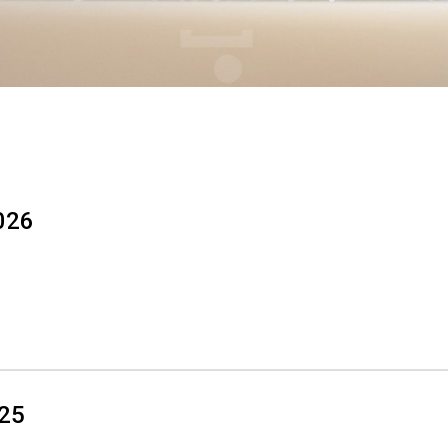
026
025