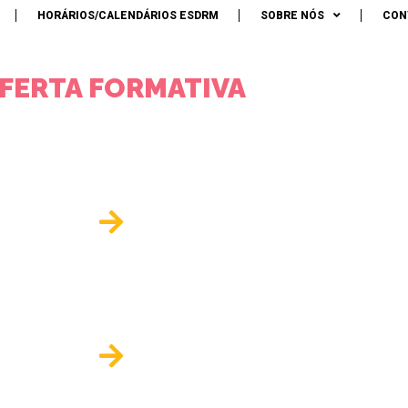
A SUPERIOR DE
HORÁRIOS/CALENDÁRIOS ESDRM
SOBRE NÓS
CON
RTO
DE RIO MAIOR
FERTA FORMATIVA
LICENCIATURAS
M
PÓS-GRADUAÇÕES
MICR