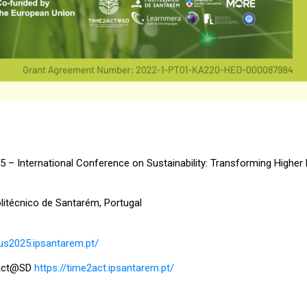
 International Conference on Sustainability: Transforming Higher E
litécnico de Santarém
, Portugal
sus2025.ipsantarem.pt/
2Act@SD
https://time2act.ipsantarem.pt/