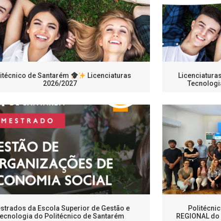
itécnico de Santarém
Licenciaturas
Licenciatura
2026/2027
Tecnologi
strados da Escola Superior de Gestão e
Politécni
ecnologia do Politécnico de Santarém
REGIONAL do 