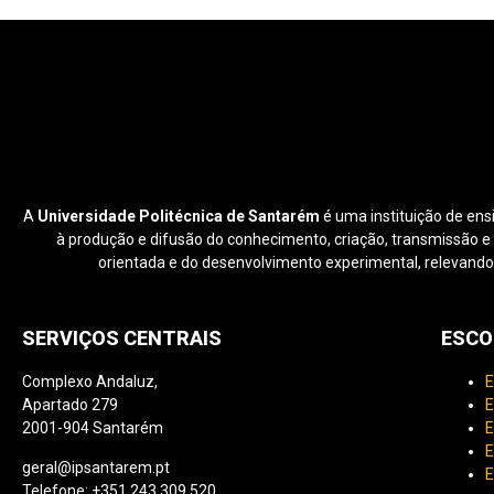
A
Universidade Politécnica de Santarém
é uma instituição de ens
à produção e difusão do conhecimento, criação, transmissão e di
orientada e do desenvolvimento experimental, relevando
SERVIÇOS CENTRAIS
ESCO
Complexo Andaluz,
E
Apartado 279
E
2001-904 Santarém
E
E
geral@ipsantarem.pt
E
Telefone: +351 243 309 520