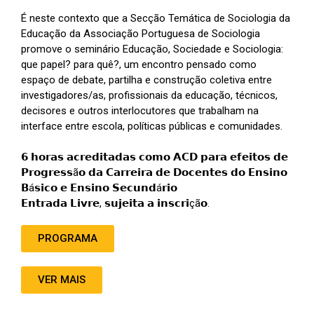
É neste contexto que a Secção Temática de Sociologia da
Educação da Associação Portuguesa de Sociologia
promove o seminário Educação, Sociedade e Sociologia:
que papel? para quê?, um encontro pensado como
espaço de debate, partilha e construção coletiva entre
investigadores/as, profissionais da educação, técnicos,
decisores e outros interlocutores que trabalham na
interface entre escola, políticas públicas e comunidades.
𝟲 𝗵𝗼𝗿𝗮𝘀 𝗮𝗰𝗿𝗲𝗱𝗶𝘁𝗮𝗱𝗮𝘀 𝗰𝗼𝗺𝗼 𝗔𝗖𝗗 𝗽𝗮𝗿𝗮 𝗲𝗳𝗲𝗶𝘁𝗼𝘀 𝗱𝗲
𝗣𝗿𝗼𝗴𝗿𝗲𝘀𝘀ã𝗼 𝗱𝗮 𝗖𝗮𝗿𝗿𝗲𝗶𝗿𝗮 𝗱𝗲 𝗗𝗼𝗰𝗲𝗻𝘁𝗲𝘀 𝗱𝗼 𝗘𝗻𝘀𝗶𝗻𝗼
𝗕á𝘀𝗶𝗰𝗼 𝗲 𝗘𝗻𝘀𝗶𝗻𝗼 𝗦𝗲𝗰𝘂𝗻𝗱á𝗿𝗶𝗼
𝗘𝗻𝘁𝗿𝗮𝗱𝗮 𝗟𝗶𝘃𝗿𝗲, 𝘀𝘂𝗷𝗲𝗶𝘁𝗮 𝗮 𝗶𝗻𝘀𝗰𝗿𝗶çã𝗼.
PROGRAMA
VER MAIS