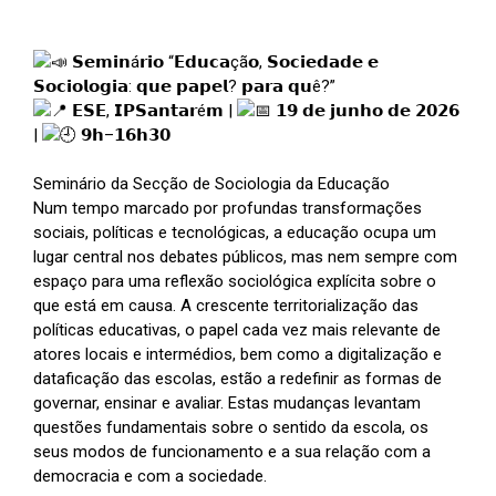
𝗦𝗲𝗺𝗶𝗻á𝗿𝗶𝗼 “𝗘𝗱𝘂𝗰𝗮çã𝗼, 𝗦𝗼𝗰𝗶𝗲𝗱𝗮𝗱𝗲 𝗲
𝗦𝗼𝗰𝗶𝗼𝗹𝗼𝗴𝗶𝗮: 𝗾𝘂𝗲 𝗽𝗮𝗽𝗲𝗹? 𝗽𝗮𝗿𝗮 𝗾𝘂ê?”
𝗘𝗦𝗘, 𝗜𝗣𝗦𝗮𝗻𝘁𝗮𝗿é𝗺 |
𝟭𝟵 𝗱𝗲 𝗷𝘂𝗻𝗵𝗼 𝗱𝗲 𝟮𝟬𝟮𝟲
|
𝟵𝗵–𝟭𝟲𝗵𝟯𝟬
Seminário da Secção de Sociologia da Educação
Num tempo marcado por profundas transformações
sociais, políticas e tecnológicas, a educação ocupa um
lugar central nos debates públicos, mas nem sempre com
espaço para uma reflexão sociológica explícita sobre o
que está em causa. A crescente territorialização das
políticas educativas, o papel cada vez mais relevante de
atores locais e intermédios, bem como a digitalização e
dataficação das escolas, estão a redefinir as formas de
governar, ensinar e avaliar. Estas mudanças levantam
questões fundamentais sobre o sentido da escola, os
seus modos de funcionamento e a sua relação com a
democracia e com a sociedade.