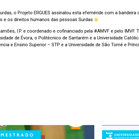
das, o Projeto ERGUES assinalou esta efeméride com a bandeira qu
des e os direitos humanos das pessoas Surdas
amões, I.P. e coordenado e cofinanciado pela #AMVF e pelo IMVF.
rsidade de Évora, o Politécnico de Santarém e a Universidade Catól
ência e Ensino Superior – STP e a Universidade de São Tomé e Prínc