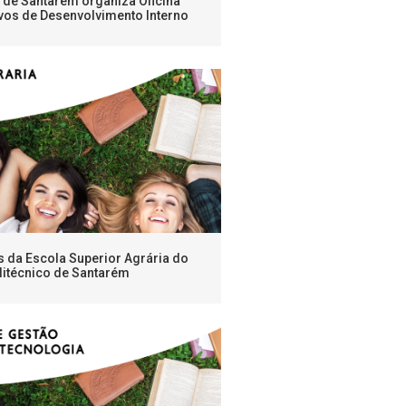
o de Santarém organiza Oficina
vos de Desenvolvimento Interno
s da Escola Superior Agrária do
litécnico de Santarém