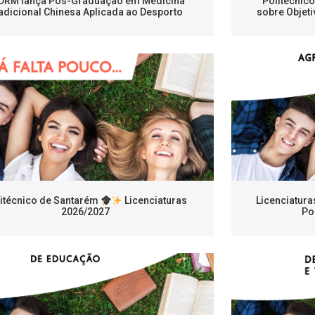
DRM lança Pós-Graduação em Medicina
Politécnic
adicional Chinesa Aplicada ao Desporto
sobre Objeti
itécnico de Santarém
Licenciaturas
Licenciatura
2026/2027
Po