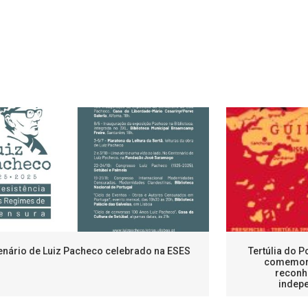
enário de Luiz Pacheco celebrado na ESES
Tertúlia do 
comemora
reconh
indep