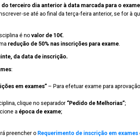
l do terceiro dia anterior à data marcada para o exame
screver-se até ao final da terça-feira anterior, se for à q
sciplina é no
valor de 10€
.
uma
redução de 50% nas inscrições para exame
.
inte, da data de inscrição.
ames
:
rições em exames”
– Para efetuar exame para aprovação d
iplina, clique no separador
“Pedido de Melhorias”
;
cione a
época de exame
;
erá preencher o
Requerimento de inscrição em exames