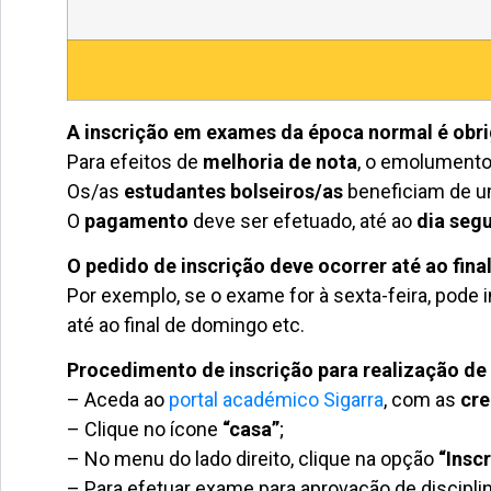
A inscrição em exames da época normal é obri
Para efeitos de
melhoria de nota
, o emolumento
Os/as
estudantes bolseiros/as
beneficiam de 
O
pagamento
deve ser efetuado, até ao
dia segu
O pedido de inscrição deve ocorrer até ao fina
Por exemplo, se o exame for à sexta-feira, pode in
até ao final de domingo etc.
Procedimento de inscrição para realização d
– Aceda ao
portal académico Sigarra
, com as
cre
– Clique no ícone
“casa”
;
– No menu do lado direito, clique na opção
“Insc
– Para efetuar exame para aprovação de discipli