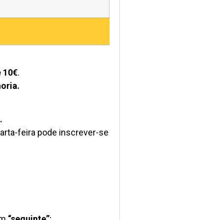
e 10€
.
oria.
.
uarta-feira pode inscrever-se
em
“seguinte”
;