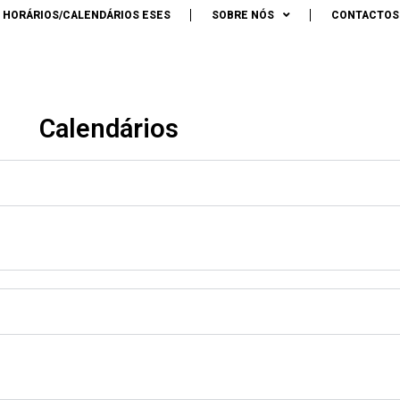
A SUPERIOR DE
HORÁRIOS/CALENDÁRIOS ESES
SOBRE NÓS
CONTACTOS
ÇÃO
DE SANTARÉM
S
Calendários