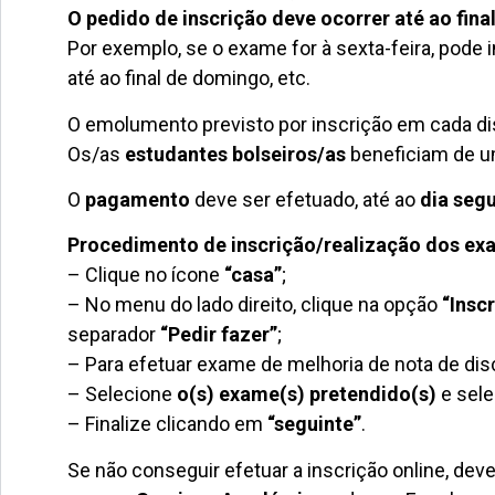
O pedido de inscrição deve ocorrer até ao fina
Por exemplo, se o exame for à sexta-feira, pode in
até ao final de domingo, etc.
O emolumento previsto por inscrição em cada di
Os/as
estudantes bolseiros/as
beneficiam de 
O
pagamento
deve ser efetuado, até ao
dia segu
Procedimento de inscrição/realização dos ex
– Clique no ícone
“casa”
;
– No menu do lado direito, clique na opção
“Insc
separador
“Pedir fazer”
;
– Para efetuar exame de melhoria de nota de disc
– Selecione
o(s) exame(s) pretendido(s)
e sele
– Finalize clicando em
“seguinte”
.
Se não conseguir efetuar a inscrição online, dev