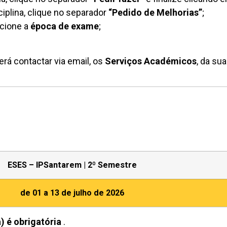
iplina, clique no separador
“Pedido de Melhorias”
;
cione a
época de exame
;
verá contactar via email, os
Serviços Académicos
, da sua
ESES – IPSantarem | 2º Semestre
de 01 a 13 de julho de 2026
) é obrigatória
.