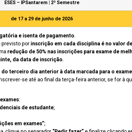
ESES – IPSantarem | 2º Semestre
de 17 a 29 de junho de 2026
gatória e isenta de pagamento
.
 previsto por
inscrição em cada disciplina é no valor d
uma
redução de 50% nas inscrições para exame de melh
inte, da data de inscrição
.
l do terceiro dia anterior à data marcada para o exame
screver-se até ao final da terça-feira anterior, se for à q
e exames
:
denciais de estudante
;
rições em exames”
;
na, clique no separador
“Pedir fazer”
e finalize clicando 