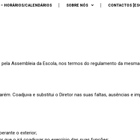
A SUPERIOR DE GE
 – HORÁRIOS/CALENDÁRIOS
SOBRE NÓS
CONTACTOS [ES
NOLOGIA
DE SANT
to pela Assembleia da Escola, nos termos do regulamento da mesma. 
arém. Coadjuva e substitui o Diretor nas suas faltas, ausências e 
erante o exterior;
 que o irá coadjuvar no exercício das suas funções;