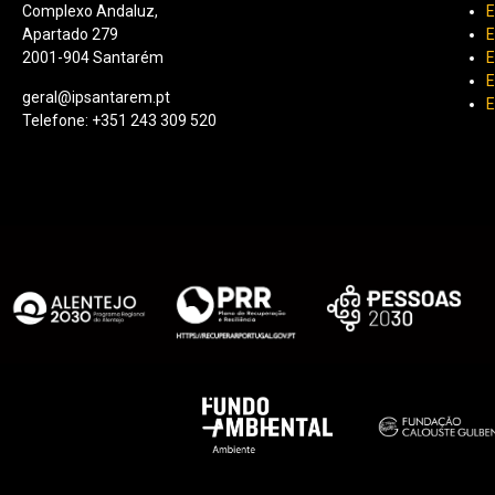
Complexo Andaluz,
E
Apartado 279
E
2001-904 Santarém
E
E
geral@ipsantarem.pt
E
Telefone: +351 243 309 520