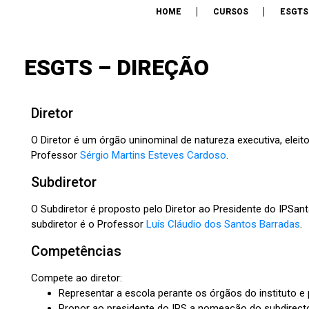
ESCOL
HOME
CURSOS
ESGTS
TEC
ESGTS – DIREÇÃO
Diretor
O Diretor é um órgão uninominal de natureza executiva, elei
Professor
Sérgio Martins Esteves Cardoso
.
Subdiretor
O Subdiretor é proposto pelo Diretor ao Presidente do IPSant
subdiretor é o Professor
Luís Cláudio dos Santos Barradas
.
Competências
Compete ao diretor:
Representar a escola perante os órgãos do instituto e p
Propor ao presidente do IPS a nomeação do subdirector