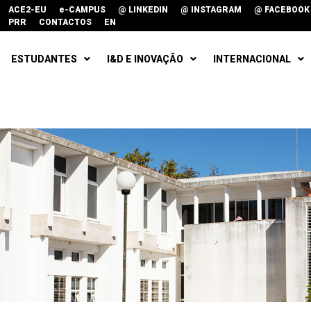
ACE2-EU
e-CAMPUS
@ LINKEDIN
@ INSTAGRAM
@ FACEBOOK
PRR
CONTACTOS
EN
ESTUDANTES
I&D E INOVAÇÃO
INTERNACIONAL