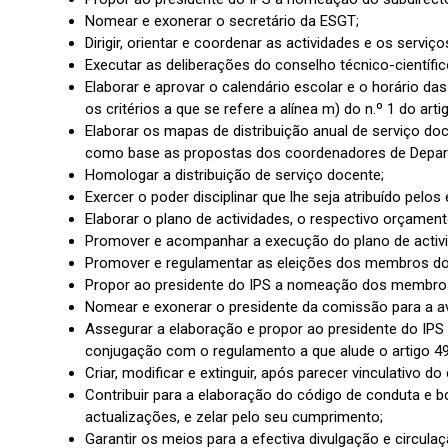
Nomear e exonerar o secretário da ESGT;
Dirigir, orientar e coordenar as actividades e os servi
Executar as deliberações do conselho técnico-científi
Elaborar e aprovar o calendário escolar e o horário da
os critérios a que se refere a alínea m) do n.º 1 do art
Elaborar os mapas de distribuição anual de serviço do
como base as propostas dos coordenadores de Depar
Homologar a distribuição de serviço docente;
Exercer o poder disciplinar que lhe seja atribuído pelos
Elaborar o plano de actividades, o respectivo orçament
Promover e acompanhar a execução do plano de activi
Promover e regulamentar as eleições dos membros dos
Propor ao presidente do IPS a nomeação dos membros
Nomear e exonerar o presidente da comissão para a ava
Assegurar a elaboração e propor ao presidente do IPS
conjugação com o regulamento a que alude o artigo 49.º
Criar, modificar e extinguir, após parecer vinculativo 
Contribuir para a elaboração do código de conduta e
actualizações, e zelar pelo seu cumprimento;
Garantir os meios para a efectiva divulgação e circula