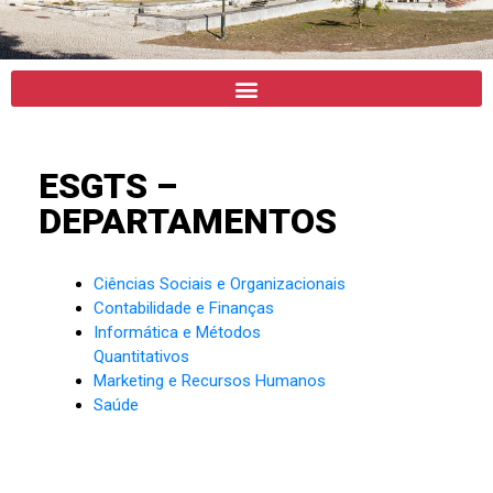
ESCOLA
ESGTS –
SUPERIOR DE
DEPARTAMENTOS
GESTÃO E
TECNOLOGIA
DE
Ciências Sociais e Organizacionais
SANTARÉM
Contabilidade e Finanças
Informática e Métodos
Quantitativos
Marketing e Recursos Humanos
Saúde