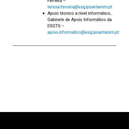
Ferreira –
teresa.ferreira@esg.ipsantarem.pt
Apoio técnico a nível informático,
Gabinete de Apoio Informático da
ESGTS –
apoio.informatico@esg.ipsantarem.pt