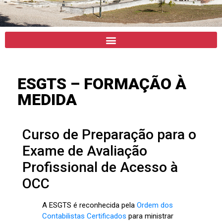
ESCOLA
ESGTS – FORMAÇÃO À
SUPERIOR DE
MEDIDA
GESTÃO E
TECNOLOGIA
DE
Curso de Preparação para o
SANTARÉM
Exame de Avaliação
Profissional de Acesso à
OCC
A ESGTS é reconhecida pela
Ordem dos
Contabilistas Certificados
para ministrar